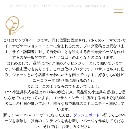
メイクアップアトリエ
14人のアーティストが生み出す、個性のきらめき
これはサンプルページです。同じ位置に固定され、(多くのテーマでは) サ
イトナビゲーションメニューに含まれるため、ブログ投稿とは異なりま
す。サイト訪問者に対して自分のことを説明する自己紹介ページを作成
するのが一般的です。たとえば以下のようなものになります。
はじめまして。昼間はバイク便のメッセンジャーとして働いています
が、俳優志望でもあります。これは僕のブログです。ロサンゼルスに住
み、ジャックという名前のかわいい犬を飼っています。好きなものはピ
ニャコラーダ (通り雨に濡れるのも) 。
または、このようなものでもよいでしょう。
XYZ 小道具株式会社は1971年の創立以来、高品質の小道具を皆様にご提
供させていただいています。ゴッサム・シティに所在する当社では2,000
名以上の社員が働いており、様々な形で地域のコミュニティへ貢献して
います。
新しく WordPress ユーザーになった方は、
ダッシュボード
へ行ってこのペ
ージを削除し、独自のコンテンツを含む新しいページを作成してくださ
い。それでは、お楽しみください !