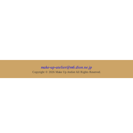
make-up-atelier@m6.dion.ne.jp
Copyright © 2026 Make Up Atelier All Rights Reserved.